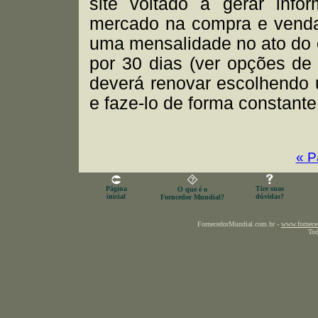
site voltado a gerar info
mercado na compra e venda 
uma mensalidade no ato do c
por 30 dias (ver opções de
deverá renovar escolhendo
e faze-lo de forma constante
« P
Página
Tire suas
O que é o
inicial
dúvidas?
Forncedor Mundial?
FornecedorMundial.com.br -
www.fornece
Tod